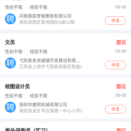
08-08
性别不限
经验不限
河南鼎辰营销策划有限公司
申请
洛阳涧西区富地国际A座11楼
文员
面议
08-08
性别不限
经验不限
弋阳县金资城镇开发建设有限公司
申请
江西省上饶市弋阳县高新区智能产业制造园综合楼一楼
绘图设计员
面议
08-08
性别不限
经验不限
洛阳市捷珂机械有限公司
申请
洛阳洛龙区辛店镇第一中心小学后3号
报关∕采购员（实习）
面议