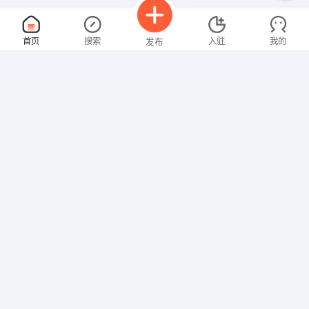
财务
面议
首页
搜索
入驻
我的
发布
08-08
性别不限
经验不限
洛阳达博文娱乐有限公司
申请
洛阳涧西区辽宁路与丽新路交叉口
水电安装工程师
面议
招聘信息
求职简历
08-08
性别不限
经验不限
南昌与德通讯技术有限公司
申请
江西 南昌 新建县 临空经济区综合保税区坛山二路1号
电气技术员
面议
08-08
性别不限
经验不限
洛阳利尔功能材料有限公司
申请
伊川县产业集聚区