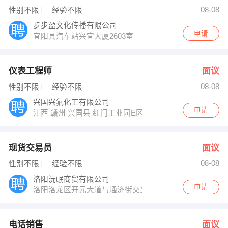
陈征怿 发布 [文员 ] 招聘信息
08-08
性别不限
经验不限
【弋阳县金资城镇开发建设有限公司 】 强势入驻
步步盈文化传播有限公司
申请
宜阳县汽车站兴宜大厦2603室
仪表工程师
面议
08-08
性别不限
经验不限
兴国兴氟化工有限公司
申请
江西 赣州 兴国县 红门工业园E区
现货交易员
面议
08-08
性别不限
经验不限
洛阳沅岷商贸有限公司
申请
洛阳洛龙区开元大道与通济街交叉口五洲大厦701
电话销售
面议