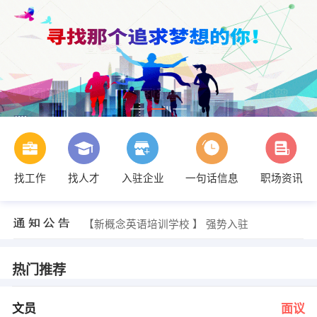
找工作
找人才
入驻企业
一句话信息
职场资讯
陈征怿 发布 [文员 ] 招聘信息
【弋阳县金资城镇开发建设有限公司 】 强势入驻
【和悦天道汽车贸易服务有限公司 】 强势入驻
【新概念英语培训学校 】 强势入驻
【河南古城宜阳分公司 】 强势入驻
【财鑫财务咨询有限公司 】 强势入驻
司经理 发布 [文员 ] 招聘信息
热门推荐
发布 [仪表工程师 ] 招聘信息
焦先生 发布 [现货交易员 ] 招聘信息
王佳佳 发布 [电话销售 ] 招聘信息
文员
面议