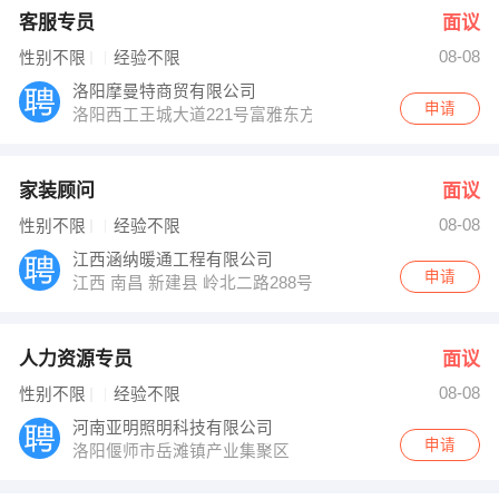
客服专员
面议
08-08
性别不限
经验不限
洛阳摩曼特商贸有限公司
申请
洛阳西工王城大道221号富雅东方B座2403室
家装顾问
面议
08-08
性别不限
经验不限
江西涵纳暖通工程有限公司
申请
江西 南昌 新建县 岭北二路288号联泰棕榈庄园＃16-105
人力资源专员
面议
08-08
性别不限
经验不限
河南亚明照明科技有限公司
申请
洛阳偃师市岳滩镇产业集聚区