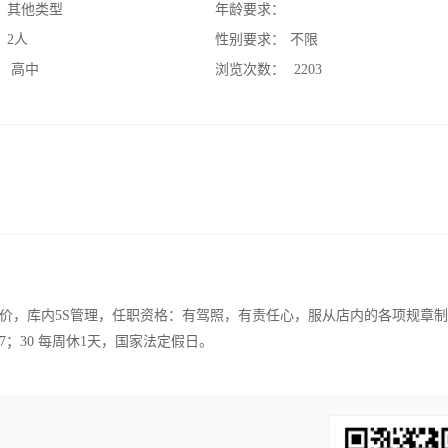
：
其他类型
年龄要求：
：
2人
性别要求：
不限
：
高中
浏览次数：
2203
价，库内5S管理，任职资格：有驾照，有责任心，服从店内的各项规章
-17；30 每周休1天，国家法定假日。