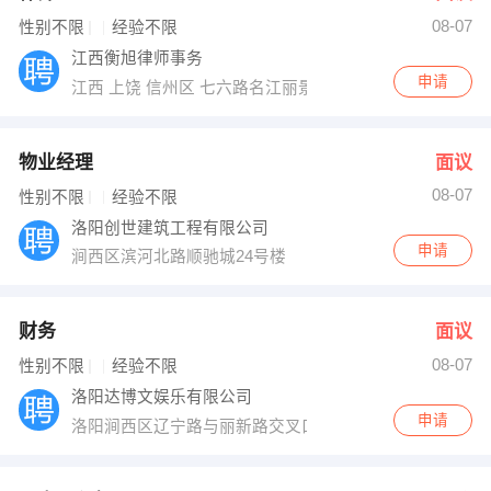
08-07
出纳
保险
性别不限
经验不限
江西衡旭律师事务
编辑
法律
申请
江西 上饶 信州区 七六路名江丽景花园C区三楼
保洁
贸易采购
物业经理
面议
跟单
理财顾问
08-07
性别不限
经验不限
洛阳创世建筑工程有限公司
其他职位
申请
涧西区滨河北路顺驰城24号楼
财务
面议
08-07
性别不限
经验不限
洛阳达博文娱乐有限公司
申请
洛阳涧西区辽宁路与丽新路交叉口