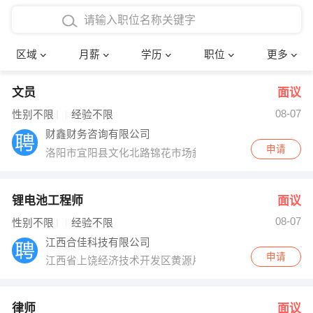
4000-5000元
本科
行政后勤
建筑装潢
确定
区域
月薪
学历
职位
更多
5000-8000元
硕士
销售岗位
教师
文员
面议
8000-12000元
博士
文员
护士
08-07
性别不限
经验不限
12000-20000元
财务会计
传单派发
财鑫财务咨询有限公司
申请
洛阳市宜阳县文化北路锦花市场斜对面2楼
其他
超市零售
促销导购
网络IT
保健按摩
锂电池工程师
面议
08-07
性别不限
经验不限
快递员
前台接待
江西合佳科技有限公司
申请
江西省上饶经济技术开发区黄源片区返乡创业园
收银员
技术员/工程师
水电/机修
部门经理
律师
面议