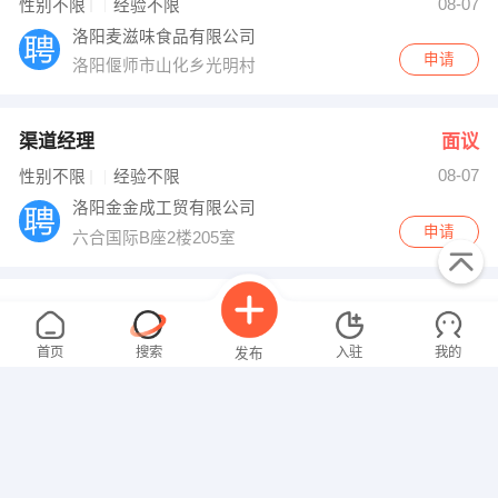
08-07
性别不限
经验不限
洛阳麦滋味食品有限公司
申请
洛阳偃师市山化乡光明村
渠道经理
面议
08-07
性别不限
经验不限
洛阳金金成工贸有限公司
申请
六合国际B座2楼205室
现货交易员
面议
08-07
性别不限
经验不限
首页
搜索
入驻
我的
发布
洛阳沅岷商贸有限公司
申请
洛阳洛龙区开元大道与通济街交叉口五洲大厦701
办公室文员
面议