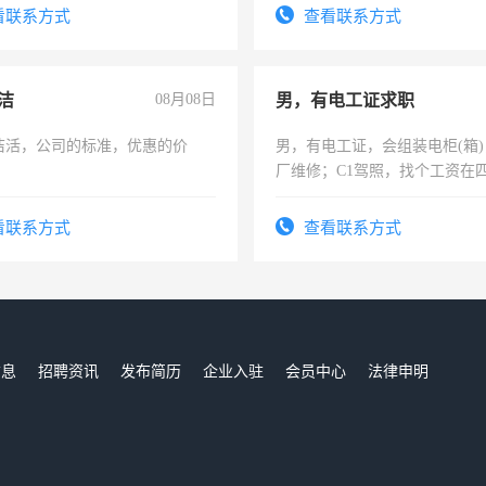
看联系方式
查看联系方式
洁
08月08日
男，有电工证求职
洁活，公司的标准，优惠的价
男，有电工证，会组装电柜(箱
厂维修；C1驾照，找个工资在
上，枣强县以外需要有住宿，
电话
看联系方式
查看联系方式
信息
招聘资讯
发布简历
企业入驻
会员中心
法律申明
们