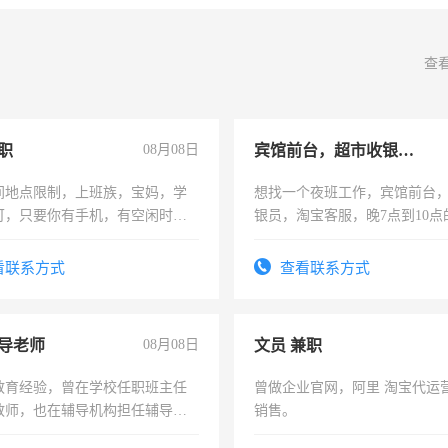
查
职
08月08日
宾馆前台，超市收银员，淘宝客服
间地点限制，上班族，宝妈，学
想找一个夜班工作，宾馆前台
可，只要你有手机，有空闲时
银员，淘宝客服，晚7点到10点
单一结，一天二三十不成问题，
工，麻烦看到的老板加我微信
四五十，每天挣零花钱没问题！
号同微信
看联系方式
查看联系方式
导老师
08月08日
文员 兼职
教育经验，曾在学校任职班主任
曾做企业官网，阿里 淘宝代运
教师，也在辅导机构担任辅导教
销售。
周一至周五辅导老师的工作