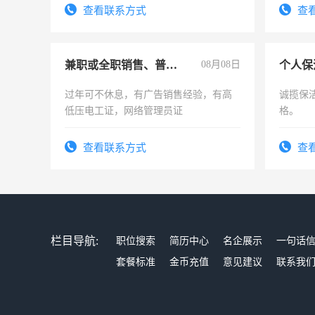
查看联系方式
查
兼职或全职销售、普工、维修
08月08日
个人保
过年可不休息，有广告销售经验，有高
诚揽保
低压电工证，网络管理员证
格。
查看联系方式
查
栏目导航:
职位搜索
简历中心
名企展示
一句话
套餐标准
金币充值
意见建议
联系我