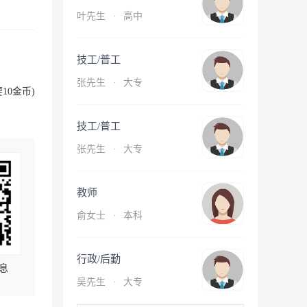
叶先生
·
高中
技工/普工
张先生
·
大专
10金币)
技工/普工
张先生
·
大专
教师
俞女士
·
本科
行政/后勤
息
吴先生
·
大专