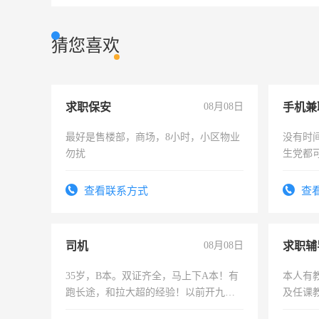
猜您喜欢
求职保安
08月08日
手机兼
最好是售楼部，商场，8小时，小区物业
没有时
勿扰
生党都
间，一
勤快的
查看联系方式
查
司机
08月08日
求职辅
35岁，B本。双证齐全，马上下A本！有
本人有
跑长途，和拉大超的经验！以前开九米
及任课
六，渣土车
师，求